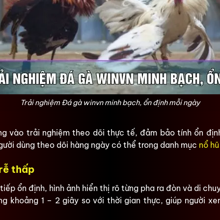
Trải nghiệm Đá gà winvn minh bạch, ổn định mỗi ngày
g vào trải nghiệm theo dõi thực tế, đảm bảo tính ổn địn
người dùng theo dõi hàng ngày có thể trong danh mục
nổ h
trễ thấp
iếp ổn định, hình ảnh hiển thị rõ từng pha ra đòn và di ch
ng khoảng 1 – 2 giây so với thời gian thực, giúp người x