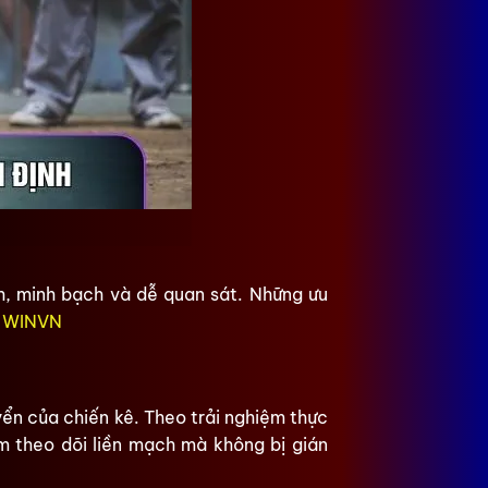
h, minh bạch và dễ quan sát. Những ưu
ũ WINVN
uyển của chiến kê. Theo trải nghiệm thực
em theo dõi liền mạch mà không bị gián