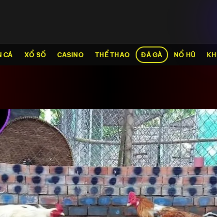
N CÁ
XỔ SỐ
CASINO
THỂ THAO
ĐÁ GÀ
NỔ HŨ
KH