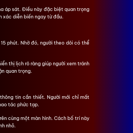
ha áp sát. Điều này đặc biệt quan trọng
nh xác diễn biến ngay từ đầu.
 15 phút. Nhờ đó, người theo dõi có thể
ển thị lịch rõ ràng giúp người xem tránh
rận quan trọng.
thông tin cần thiết. Người mới chỉ mất
hao tác phức tạp.
trên cùng một màn hình. Cách bố trí này
ình nhỏ.