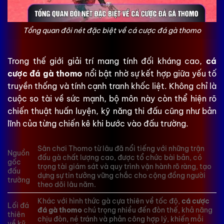
Tổng quan đôi nét đặc biệt về cá cược đá gà thomo
Trong thế giới giải trí mang tính đối kháng cao,
cá
cược đá gà thomo
nổi bật nhờ sự kết hợp giữa yếu tố
truyền thống và tính cạnh tranh khốc liệt. Không chỉ là
cuộc so tài về sức mạnh, bộ môn này còn thể hiện rõ
chiến thuật huấn luyện, kỹ năng thi đấu cũng như bản
lĩnh của từng chiến kê khi bước vào đấu trường.
Sân chơi Thomo từ lâu đã nổi tiếng với những trận
Nguồn
đấu gà chất lượng cao, được tổ chức bài bản, có
gốc
trọng tài giám sát và quy trình vận hành rõ ràng, tạo
đấu
dựng sự tin tưởng vững chắc cho cộng đồng người
trường
theo dõi lâu năm.
Khác với hình thức gà cựa thiên về tốc độ,
cá cược
Lối đá
đá gà thomo
chú trọng nhiều đến đòn thế, khả năng
thiên
chịu đòn, né tránh và phản công hợp lý, khiến mỗi
về kỹ