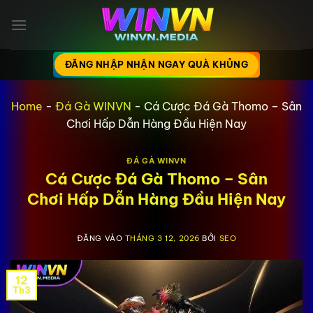
Bỏ
qua
nội
dung
ĐĂNG NHẬP NHẬN NGAY QUÀ KHỦNG
Home
-
Đá Gà WINVN
-
Cá Cược Đá Gà Thomo – Sân
Chơi Hấp Dẫn Hàng Đầu Hiện Nay
ĐÁ GÀ WINVN
Cá Cược Đá Gà Thomo – Sân
Chơi Hấp Dẫn Hàng Đầu Hiện Nay
ĐĂNG VÀO
THÁNG 3 12, 2026
BỞI
SEO
12
Th3