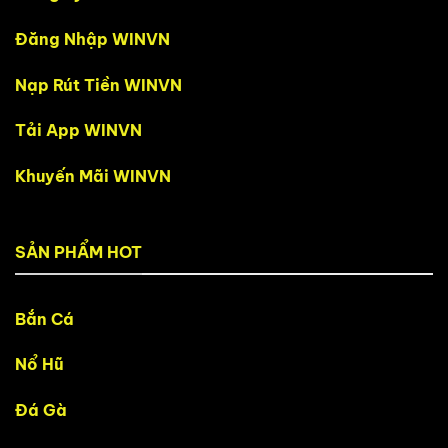
Đăng Nhập WINVN
Nạp Rút Tiền WINVN
Tải App WINVN
Khuyến Mãi WINVN
SẢN PHẨM HOT
Bắn Cá
Nổ Hũ
Đá Gà