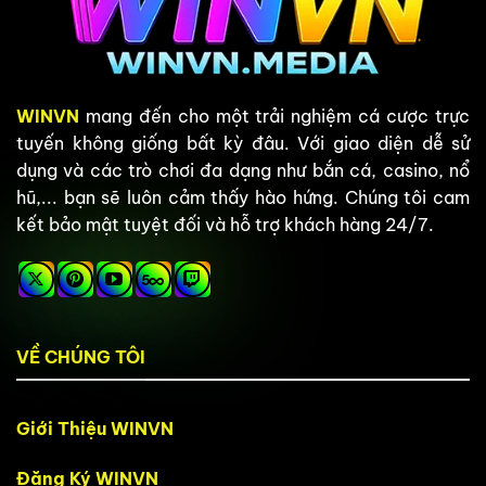
Xác
Nhất
2026
WINVN
mang đến cho một trải nghiệm cá cược trực
tuyến không giống bất kỳ đâu. Với giao diện dễ sử
dụng và các trò chơi đa dạng như bắn cá, casino, nổ
hũ,... bạn sẽ luôn cảm thấy hào hứng. Chúng tôi cam
kết bảo mật tuyệt đối và hỗ trợ khách hàng 24/7.
VỀ CHÚNG TÔI
Giới Thiệu WINVN
Đăng Ký WINVN