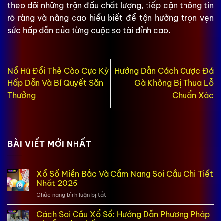
theo dõi những trận đấu chất lượng, tiếp cận thông tin
rõ ràng và nâng cao hiểu biết để tận hưởng trọn vẹn
sức hấp dẫn của từng cuộc so tài đỉnh cao.
Nổ Hũ Đổi Thẻ Cào Cực Kỳ
Hướng Dẫn Cách Cược Đá
Hấp Dẫn Và Bí Quyết Săn
Gà Không Bị Thua Lỗ
Thưởng
Chuẩn Xác
BÀI VIẾT MỚI NHẤT
Xổ Số Miền Bắc Và Cẩm Nang Soi Cầu Chi Tiết
Nhất 2026
Chức năng bình luận bị tắt
ở
Xổ
Số
Cách Soi Cầu Xổ Số: Hướng Dẫn Phương Pháp
Miền