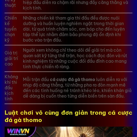
hiệp đấu diễn ra chậm rãi nhưng đầy căng thẳng và
thuật
kịch tính.
Chiến
Những chiến kê tham gia thi đấu đều được nuôi
kế
dưỡng và huấn luyện nghiêm ngặt trong thời gian
tuyển
dài, từ quá trình chăm sóc, om bóp cho đến luyện
chọn
tập thể lực nhằm đảm bảo phong độ ổn định khi
kỹ
bước vào trận đấu.
Người xem không chỉ theo dõi để giải trí mà còn
Giá trị
quan sát kỹ từng thế trận, học cách đọc đòn và rút
giải trí
kinh nghiệm từ những cuộc đối đầu đỉnh cao mang
cao
tính thực chiến rõ ràng.
Không
Mỗi trận đấu
cá cược đá gà thomo
luôn diễn ra với
khí thi
nhịp độ căng thẳng, từ những pha ra đòn mạnh mẽ
đấu
đến các tình huống né tránh khéo léo, khiến khán giả
kịch
dễ dàng bị cuốn theo từng diễn biến trên sàn đấu.
tính
Luật chơi vô cùng đơn giản trong cá cược
đá gà thomo