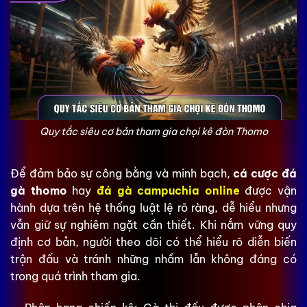
Quy tắc siêu cơ bản tham gia chọi kê đòn Thomo
Để đảm bảo sự công bằng và minh bạch,
cá cược đá
gà thomo
hay
đá gà campuchia online
được vận
hành dựa trên hệ thống luật lệ rõ ràng, dễ hiểu nhưng
vẫn giữ sự nghiêm ngặt cần thiết. Khi nắm vững quy
định cơ bản, người theo dõi có thể hiểu rõ diễn biến
trận đấu và tránh những nhầm lẫn không đáng có
trong quá trình tham gia.