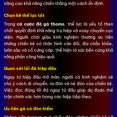
nâng cao khả năng chiến thắng một cách ổn định.
Chọn kê thể lực tốt
Trong
cá cược đá gà thomo
, thể lực là yếu tố then
chốt quyết định khả năng trụ hiệp và xoay chuyển cục
diện. Người chơi giàu kinh nghiệm thường ưu tiên
những chiến kê có thân hình cân đối, đùi chắc khỏe,
lườn sâu và cổ cứng cáp, thể hiện rõ sức bền cùng khả
năng phản công hiệu quả.
Quan sát lối đá hiệp đầu
Ngay từ hiệp đấu mở màn, người có kinh nghiệm sẽ
chú ý cách di chuyển, ra đòn và né đòn của chiến kê.
Việc đọc đúng lối đá ngay từ đầu giúp dự đoán thế
trận chính xác hơn trong các hiệp tiếp theo.
Ưu tiên gà có đòn hiểm