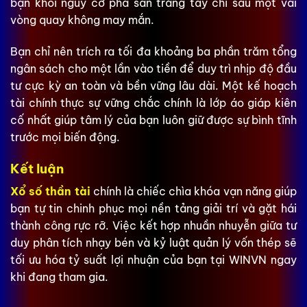
bạn khỏi nguy cơ phá sản trắng tay chỉ sau một vài
vòng quay không may mắn.
Bạn chỉ nên trích ra tối đa khoảng ba phần trăm tổng
ngân sách cho một lần vào tiền để duy trì nhịp độ đầu
tư cực kỳ an toàn và bền vững lâu dài. Một kế hoạch
tài chính thực sự vững chắc chính là lớp áo giáp kiên
cố nhất giúp tâm lý của bạn luôn giữ được sự bình tĩnh
trước mọi biến động.
Kết luận
Xổ số thần tài
chính là chiếc chìa khóa vạn năng giúp
bạn tự tin chinh phục mọi nền tảng giải trí và gặt hái
thành công rực rỡ. Việc kết hợp nhuần nhuyễn giữa tư
duy phân tích nhạy bén và kỷ luật quản lý vốn thép sẽ
tối ưu hóa tỷ suất lợi nhuận của bạn tại WINVN ngay
khi đang tham gia.