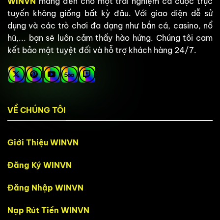
WINVN
mang đến cho một trải nghiệm cá cược trực
tuyến không giống bất kỳ đâu. Với giao diện dễ sử
dụng và các trò chơi đa dạng như bắn cá, casino, nổ
hũ,... bạn sẽ luôn cảm thấy hào hứng. Chúng tôi cam
kết bảo mật tuyệt đối và hỗ trợ khách hàng 24/7.
VỀ CHÚNG TÔI
Giới Thiệu WINVN
Đăng Ký WINVN
Đăng Nhập WINVN
Nạp Rút Tiền WINVN