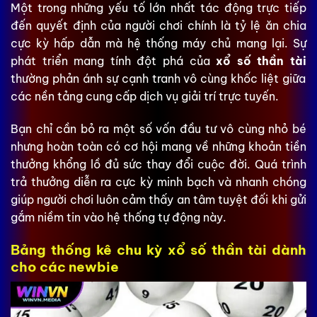
Một trong những yếu tố lớn nhất tác động trực tiếp
đến quyết định của người chơi chính là tỷ lệ ăn chia
cực kỳ hấp dẫn mà hệ thống máy chủ mang lại. Sự
phát triển mang tính đột phá của
xổ số thần tài
thường phản ánh sự cạnh tranh vô cùng khốc liệt giữa
các nền tảng cung cấp dịch vụ giải trí trực tuyến.
Bạn chỉ cần bỏ ra một số vốn đầu tư vô cùng nhỏ bé
nhưng hoàn toàn có cơ hội mang về những khoản tiền
thưởng khổng lồ đủ sức thay đổi cuộc đời. Quá trình
trả thưởng diễn ra cực kỳ minh bạch và nhanh chóng
giúp người chơi luôn cảm thấy an tâm tuyệt đối khi gửi
gắm niềm tin vào hệ thống tự động này.
Bảng thống kê chu kỳ xổ số thần tài dành
cho các newbie