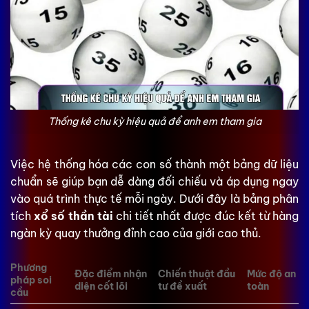
Thống kê chu kỳ hiệu quả để anh em tham gia
Việc hệ thống hóa các con số thành một bảng dữ liệu
chuẩn sẽ giúp bạn dễ dàng đối chiếu và áp dụng ngay
vào quá trình thực tế mỗi ngày. Dưới đây là bảng phân
tích
xổ số thần tài
chi tiết nhất được đúc kết từ hàng
ngàn kỳ quay thưởng đỉnh cao của giới cao thủ.
Phương
Đặc điểm nhận
Chiến thuật đầu
Mức độ an
pháp soi
diện cốt lõi
tư đề xuất
toàn
cầu