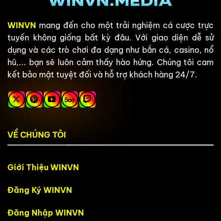
WINVN
mang đến cho một trải nghiệm cá cược trực
tuyến không giống bất kỳ đâu. Với giao diện dễ sử
dụng và các trò chơi đa dạng như bắn cá, casino, nổ
hũ,... bạn sẽ luôn cảm thấy hào hứng. Chúng tôi cam
kết bảo mật tuyệt đối và hỗ trợ khách hàng 24/7.
VỀ CHÚNG TÔI
Giới Thiệu WINVN
Đăng Ký WINVN
Đăng Nhập WINVN