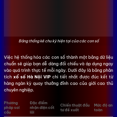
Bảng thống kê chu kỳ hiện tại của các con số
Việc hệ thống hóa các con số thành một bảng dữ liệu
chuẩn sẽ giúp bạn dễ dàng đối chiếu và áp dụng ngay
vào quá trình thực tế mỗi ngày. Dưới đây là bảng phân
tích
xổ số Hà Nội VIP
chi tiết nhất được đúc kết từ
hàng ngàn kỳ quay thưởng đỉnh cao của giới cao thủ
chuyên nghiệp.
Phương
Đặc điểm
Chiến thuật đầu
Mức độ an
pháp soi
nhận diện cốt
tư đề xuất
toàn
cầu
lõi