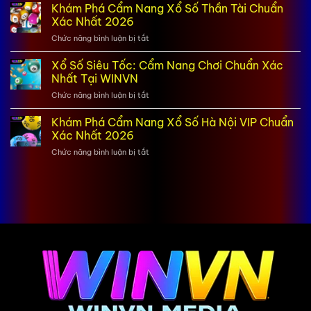
Soi
Khám Phá Cẩm Nang Xổ Số Thần Tài Chuẩn
Nang
Cầu
Soi
Xác Nhất 2026
Xổ
Cầu
Chức năng bình luận bị tắt
ở
Số:
Chi
Khám
Hướng
Tiết
Phá
Xổ Số Siêu Tốc: Cẩm Nang Chơi Chuẩn Xác
Dẫn
Nhất
Cẩm
Phương
Nhất Tại WINVN
2026
Nang
Pháp
Chức năng bình luận bị tắt
ở
Xổ
Chuẩn
Xổ
Số
Xác
Số
Khám Phá Cẩm Nang Xổ Số Hà Nội VIP Chuẩn
Thần
Nhất
Siêu
Tài
Xác Nhất 2026
Tốc:
Chuẩn
Chức năng bình luận bị tắt
ở
Cẩm
Xác
Khám
Nang
Nhất
Phá
Chơi
2026
Cẩm
Chuẩn
Nang
Xác
Xổ
Nhất
Số
Tại
Hà
WINVN
Nội
VIP
Chuẩn
Xác
Nhất
2026