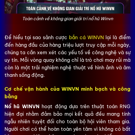
Toàn cảnh về không gian giải trí nổ hũ Winvn
Để hiểu tại sao sảnh cược
bắn cá WINVN
lại là điểm
đến hàng đầu của hàng triệu lượt truy cập mỗi ngày,
chúng ta cần xem xét các yếu tố về công nghệ và sự
uy tín. Mỗi vòng quay không chỉ là trò chơi may rủi mà
còn là một trải nghiệm nghệ thuật về hình ảnh và âm
thanh sống động.
Cơ chế vận hành của
WINVN
minh bạch và công
bằng
Nổ hũ WINVN
hoạt động dựa trên thuật toán RNG
hiện đại nhằm đảm bảo mọi kết quả đều mang tính
ngẫu nhiên tuyệt đối cho toàn bộ hội viên tham gia.
Người chơi có thể hoàn toàn yên tâm vì không có bất