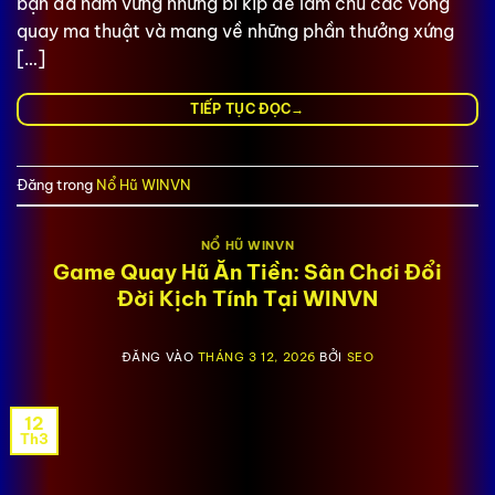
bạn đã nắm vững những bí kíp để làm chủ các vòng
quay ma thuật và mang về những phần thưởng xứng
[…]
TIẾP TỤC ĐỌC
→
Đăng trong
Nổ Hũ WINVN
NỔ HŨ WINVN
Game Quay Hũ Ăn Tiền: Sân Chơi Đổi
Đời Kịch Tính Tại WINVN
ĐĂNG VÀO
THÁNG 3 12, 2026
BỞI
SEO
12
Th3