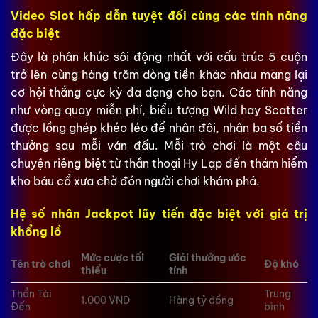
Video Slot hấp dẫn tuyệt đối cùng các tính năng
đặc biệt
Đây là phân khúc sôi động nhất với cấu trúc 5 cuộn
trở lên cùng hàng trăm dòng tiền khác nhau mang lại
cơ hội thắng cực kỳ đa dạng cho bạn. Các tính năng
như vòng quay miễn phí, biểu tượng Wild hay Scatter
được lồng ghép khéo léo để nhân đôi, nhân ba số tiền
thưởng sau mỗi ván đấu. Mỗi trò chơi là một câu
chuyện riêng biệt từ thần thoại Hy Lạp đến thám hiểm
kho báu cổ xưa chờ đón người chơi khám phá.
Hệ số nhân Jackpot lũy tiến đặc biệt với giá trị
khổng lồ
Mức cược tối
Giải thưởng ước
Tên trò chơi
Độ khó
thiểu
tính
Thần Tài
Trung
1.000 VND
Hàng tỷ đồng
Đến
bình