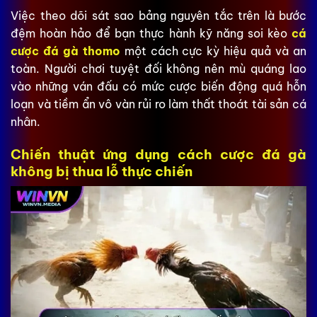
Việc theo dõi sát sao bảng nguyên tắc trên là bước
đệm hoàn hảo để bạn thực hành kỹ năng soi kèo
cá
cược đá gà thomo
một cách cực kỳ hiệu quả và an
toàn. Người chơi tuyệt đối không nên mù quáng lao
vào những ván đấu có mức cược biến động quá hỗn
loạn và tiềm ẩn vô vàn rủi ro làm thất thoát tài sản cá
nhân.
Chiến thuật ứng dụng cách cược đá gà
không bị thua lỗ thực chiến