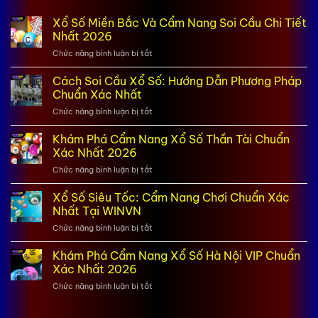
Xổ Số Miền Bắc Và Cẩm Nang Soi Cầu Chi Tiết
Nhất 2026
Chức năng bình luận bị tắt
ở
Xổ
Số
Cách Soi Cầu Xổ Số: Hướng Dẫn Phương Pháp
Miền
Chuẩn Xác Nhất
Bắc
Chức năng bình luận bị tắt
ở
Và
Cách
Cẩm
Soi
Khám Phá Cẩm Nang Xổ Số Thần Tài Chuẩn
Nang
Cầu
Soi
Xác Nhất 2026
Xổ
Cầu
Chức năng bình luận bị tắt
ở
Số:
Chi
Khám
Hướng
Tiết
Phá
Xổ Số Siêu Tốc: Cẩm Nang Chơi Chuẩn Xác
Dẫn
Nhất
Cẩm
Phương
Nhất Tại WINVN
2026
Nang
Pháp
Chức năng bình luận bị tắt
ở
Xổ
Chuẩn
Xổ
Số
Xác
Số
Khám Phá Cẩm Nang Xổ Số Hà Nội VIP Chuẩn
Thần
Nhất
Siêu
Tài
Xác Nhất 2026
Tốc:
Chuẩn
Chức năng bình luận bị tắt
ở
Cẩm
Xác
Khám
Nang
Nhất
Phá
Chơi
2026