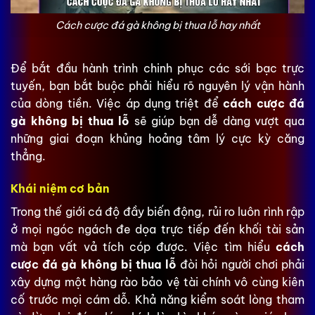
Cách cược đá gà không bị thua lỗ hay nhất
Để bắt đầu hành trình chinh phục các sới bạc trực
tuyến, bạn bắt buộc phải hiểu rõ nguyên lý vận hành
của dòng tiền. Việc áp dụng triệt để
cách cược đá
gà không bị thua lỗ
sẽ giúp bạn dễ dàng vượt qua
những giai đoạn khủng hoảng tâm lý cực kỳ căng
thẳng.
Khái niệm cơ bản
Trong thế giới cá độ đầy biến động, rủi ro luôn rình rập
ở mọi ngóc ngách đe dọa trực tiếp đến khối tài sản
mà bạn vất vả tích cóp được. Việc tìm hiểu
cách
cược đá gà không bị thua lỗ
đòi hỏi người chơi phải
xây dựng một hàng rào bảo vệ tài chính vô cùng kiên
cố trước mọi cám dỗ. Khả năng kiểm soát lòng tham