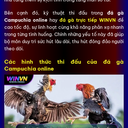
Bên cạnh đó, kỹ thuật thi đấu trong
đá gà
Campuchia online
hay
đá gà trực tiếp
WINVN
đề
cao tốc độ, sự linh hoạt cùng khả năng phản xạ nhanh
trong từng tình huống. Chính những yếu tố này đã giúp
bộ môn duy trì sức hút lâu dài, thu hút đông đảo người
theo dõi.
Các hình thức thi đấu của đá gà
Campuchia online