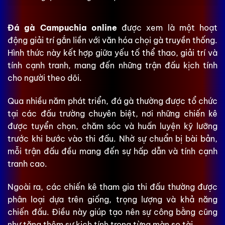
Đá gà Campuchia online
được xem là một hoạt
động giải trí gắn liền với văn hóa chọi gà truyền thống.
Hình thức này kết hợp giữa yếu tố thể thao, giải trí và
tính cạnh tranh, mang đến những trận đấu kịch tính
cho người theo dõi.
Qua nhiều năm phát triển, đá gà thường được tổ chức
tại các đấu trường chuyên biệt, nơi những chiến kê
được tuyển chọn, chăm sóc và huấn luyện kỹ lưỡng
trước khi bước vào thi đấu. Nhờ sự chuẩn bị bài bản,
mỗi trận đấu đều mang đến sự hấp dẫn và tính cạnh
tranh cao.
Ngoài ra, các chiến kê tham gia thi đấu thường được
phân loại dựa trên giống, trọng lượng và khả năng
chiến đấu. Điều này giúp tạo nên sự công bằng cũng
như tăng thêm sự kịch tính trong từng màn so tài.