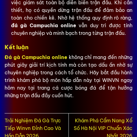
việc giám sát toàn bộ diễn biến trận đấu. Khi cần
thiết, họ có quyền dừng trận đấu để đảm bảo an
toàn cho chiến kê. Nhờ hệ thống quy định rõ ràng,
đá gà Campuchia online
vẫn duy trì được tính
chuyên nghiệp và minh bạch trong từng trận đấu.
Kết luận
Đá gà Campuchia online
không chỉ mang đến những
phút giây giải trí kịch tính mà còn tạo dấu ấn nhờ sự
chuyên nghiệp trong cách tổ chức. Hãy bắt đầu hành
trình khám phá bộ môn hấp dẫn này tại WINVN ngay
hôm nay tại trang cá cược bóng đá để tận hưởng
những trận đấu đầy cuốn hút.
Trải Nghiệm Đá Gà Trực
Khám Phá Cẩm Nang Xổ
Tiếp Winvn Đỉnh Cao Và
Số Hà Nội VIP Chuẩn Xác
Hấp Dẫn 2026
Nhất 2026