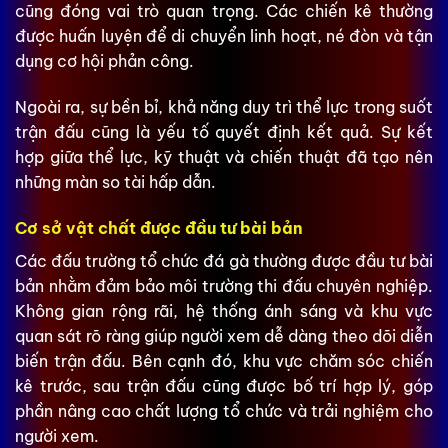
cũng đóng vai trò quan trọng. Các chiến kê thường
được huấn luyện để di chuyển linh hoạt, né đòn và tận
dụng cơ hội phản công.
Ngoài ra, sự bền bỉ, khả năng duy trì thể lực trong suốt
trận đấu cũng là yếu tố quyết định kết quả. Sự kết
hợp giữa thể lực, kỹ thuật và chiến thuật đã tạo nên
những màn so tài hấp dẫn.
Cơ sở vật chất được đầu tư bài bản
Các đấu trường tổ chức đá gà thường được đầu tư bài
bản nhằm đảm bảo môi trường thi đấu chuyên nghiệp.
Không gian rộng rãi, hệ thống ánh sáng và khu vực
quan sát rõ ràng giúp người xem dễ dàng theo dõi diễn
biến trận đấu. Bên cạnh đó, khu vực chăm sóc chiến
kê trước, sau trận đấu cũng được bố trí hợp lý, góp
phần nâng cao chất lượng tổ chức và trải nghiệm cho
người xem.