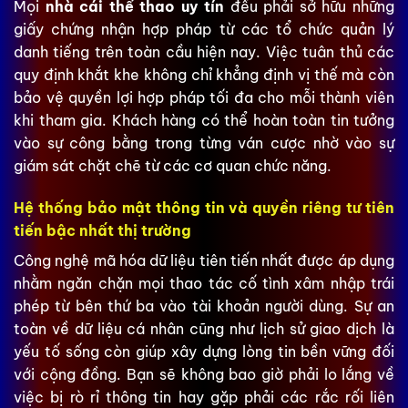
Mọi
nhà cái thể thao uy tín
đều phải sở hữu những
giấy chứng nhận hợp pháp từ các tổ chức quản lý
danh tiếng trên toàn cầu hiện nay. Việc tuân thủ các
quy định khắt khe không chỉ khẳng định vị thế mà còn
bảo vệ quyền lợi hợp pháp tối đa cho mỗi thành viên
khi tham gia. Khách hàng có thể hoàn toàn tin tưởng
vào sự công bằng trong từng ván cược nhờ vào sự
giám sát chặt chẽ từ các cơ quan chức năng.
Hệ thống bảo mật thông tin và quyền riêng tư tiên
tiến bậc nhất thị trường
Công nghệ mã hóa dữ liệu tiên tiến nhất được áp dụng
nhằm ngăn chặn mọi thao tác cố tình xâm nhập trái
phép từ bên thứ ba vào tài khoản người dùng. Sự an
toàn về dữ liệu cá nhân cũng như lịch sử giao dịch là
yếu tố sống còn giúp xây dựng lòng tin bền vững đối
với cộng đồng. Bạn sẽ không bao giờ phải lo lắng về
việc bị rò rỉ thông tin hay gặp phải các rắc rối liên