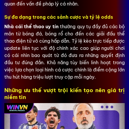
quan đến vấn đề pháp lý cá nhân.
Sự đa dạng trong các sảnh cược và tỷ lệ odds
Nhà cái thể thao uy tín
thường quy tụ đầy đủ các bộ
môn từ bóng đá, bóng rổ cho đến các giải đấu thể
thao điện tử vô cùng hấp dẫn. Tỷ lệ kèo trực tiếp được
update liên tục với độ chính xác cao giúp người chơi
có cái nhìn bao quát từ đó đưa ra những quyết định
đầu tư đúng đắn. Khả năng tùy biến linh hoạt trong
việc lựa chọn loại hình cá cược chính là điểm cộng lớn
thu hút hàng triệu lượt truy cập mỗi ngày.
Những ưu thế vượt trội kiến tạo nên giá trị
niềm tin