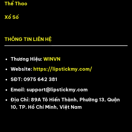
Thể Thao
Xổ Số
THÔNG TIN LIÊN HỆ
Thương Hiệu:
WINVN
Website:
https://lipstickmy.com/
SĐT:
0975 642 381
Email:
support@lipstickmy.com
Địa Chỉ:
89A Tô Hiến Thành, Phường 13, Quận
10, TP. Hồ Chí Minh, Việt Nam