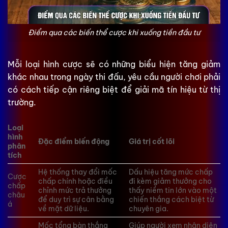
Điểm qua các biến thể cược khi xuống tiền đầu tư
Mỗi loại hình cược sẽ có những biểu hiện tăng giảm
khác nhau trong ngày thi đấu, yêu cầu người chơi phải
có cách tiếp cận riêng biệt để giải mã tín hiệu từ thị
trường.
Loại
hình
Đặc điểm biến động
Giá trị cốt lõi
phân
tích
Hệ thống thay đổi mốc
Dấu hiệu tăng mức chấp
Cược
chấp chính hoặc điều
đi kèm giảm thưởng cho
chấp
chỉnh mức trả thưởng
thấy niềm tin lớn vào một
châu
để duy trì sự cân bằng
chiến thắng cách biệt từ
á
về mặt dữ liệu.
chuyên gia.
Mốc tổng bàn thắng
Giúp người xem nhận diện