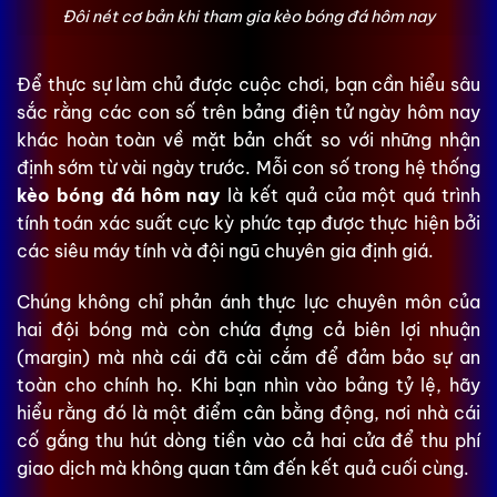
Đôi nét cơ bản khi tham gia kèo bóng đá hôm nay
Để thực sự làm chủ được cuộc chơi, bạn cần hiểu sâu
sắc rằng các con số trên bảng điện tử ngày hôm nay
khác hoàn toàn về mặt bản chất so với những nhận
định sớm từ vài ngày trước. Mỗi con số trong hệ thống
kèo bóng đá hôm nay
là kết quả của một quá trình
tính toán xác suất cực kỳ phức tạp được thực hiện bởi
các siêu máy tính và đội ngũ chuyên gia định giá.
Chúng không chỉ phản ánh thực lực chuyên môn của
hai đội bóng mà còn chứa đựng cả biên lợi nhuận
(margin) mà nhà cái đã cài cắm để đảm bảo sự an
toàn cho chính họ. Khi bạn nhìn vào bảng tỷ lệ, hãy
hiểu rằng đó là một điểm cân bằng động, nơi nhà cái
cố gắng thu hút dòng tiền vào cả hai cửa để thu phí
giao dịch mà không quan tâm đến kết quả cuối cùng.