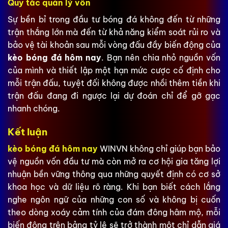
Quy tắc quản lý vốn
Sự bền bỉ trong đầu tư bóng đá không đến từ những
trận thắng lớn mà đến từ khả năng kiểm soát rủi ro và
bảo vệ tài khoản sau mỗi vòng đấu đầy biến động của
kèo bóng đá hôm nay
. Bạn nên chia nhỏ nguồn vốn
của mình và thiết lập một hạn mức cược cố định cho
mỗi trận đấu, tuyệt đối không được nhồi thêm tiền khi
trận đấu đang đi ngược lại dự đoán chỉ để gỡ gạc
nhanh chóng.
Kết luận
kèo bóng đá hôm nay
WINVN
không chỉ giúp bạn bảo
vệ nguồn vốn đầu tư mà còn mở ra cơ hội gia tăng lợi
nhuận bền vững thông qua những quyết định có cơ sở
khoa học và dữ liệu rõ ràng. Khi bạn biết cách lắng
nghe ngôn ngữ của những con số và không bị cuốn
theo dòng xoáy cảm tính của đám đông hâm mộ, mỗi
biến động trên bảng tỷ lệ sẽ trở thành một chỉ dẫn giá