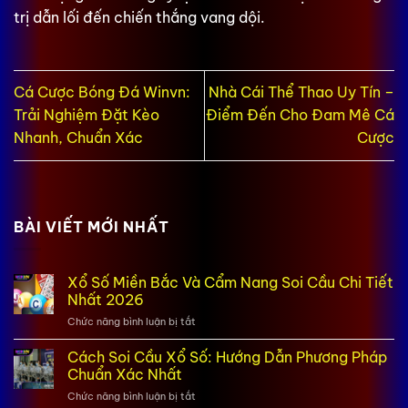
trị dẫn lối đến chiến thắng vang dội.
Cá Cược Bóng Đá Winvn:
Nhà Cái Thể Thao Uy Tín –
Trải Nghiệm Đặt Kèo
Điểm Đến Cho Đam Mê Cá
Nhanh, Chuẩn Xác
Cược
BÀI VIẾT MỚI NHẤT
Xổ Số Miền Bắc Và Cẩm Nang Soi Cầu Chi Tiết
Nhất 2026
Chức năng bình luận bị tắt
ở
Xổ
Số
Cách Soi Cầu Xổ Số: Hướng Dẫn Phương Pháp
Miền
Chuẩn Xác Nhất
Bắc
Chức năng bình luận bị tắt
ở
Và