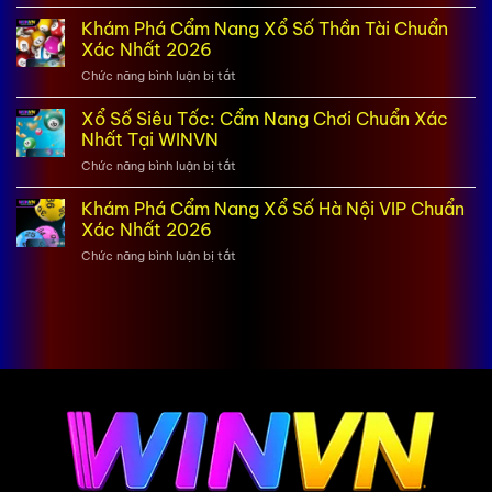
Cách
Cẩm
Soi
Khám Phá Cẩm Nang Xổ Số Thần Tài Chuẩn
Nang
Cầu
Soi
Xác Nhất 2026
Xổ
Cầu
Chức năng bình luận bị tắt
ở
Số:
Chi
Khám
Hướng
Tiết
Phá
Xổ Số Siêu Tốc: Cẩm Nang Chơi Chuẩn Xác
Dẫn
Nhất
Cẩm
Phương
Nhất Tại WINVN
2026
Nang
Pháp
Chức năng bình luận bị tắt
ở
Xổ
Chuẩn
Xổ
Số
Xác
Số
Khám Phá Cẩm Nang Xổ Số Hà Nội VIP Chuẩn
Thần
Nhất
Siêu
Tài
Xác Nhất 2026
Tốc:
Chuẩn
Chức năng bình luận bị tắt
ở
Cẩm
Xác
Khám
Nang
Nhất
Phá
Chơi
2026
Cẩm
Chuẩn
Nang
Xác
Xổ
Nhất
Số
Tại
Hà
WINVN
Nội
VIP
Chuẩn
Xác
Nhất