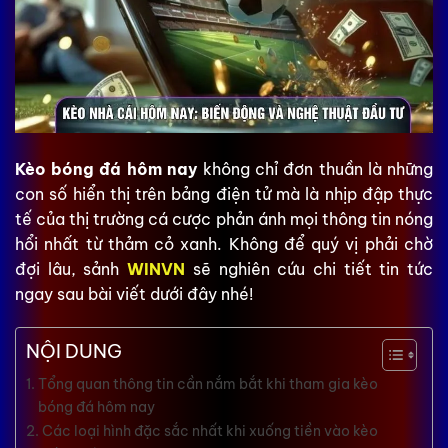
Kèo bóng đá hôm nay
không chỉ đơn thuần là những
con số hiển thị trên bảng điện tử mà là nhịp đập thực
tế của thị trường cá cược phản ánh mọi thông tin nóng
hổi nhất từ thảm cỏ xanh. Không để quý vị phải chờ
đợi lâu, sảnh
WINVN
sẽ nghiên cứu chi tiết tin tức
ngay sau bài viết dưới đây nhé!
NỘI DUNG
Tổng quan thông tin cần nắm bắt khi tham gia kèo
bóng đá hôm nay
Các loại hình đặc sắc nhất khi xuống tiền vào kèo