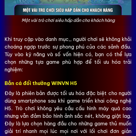
Một vài trò chơi siêu hấp dẫn cho khách hàng
Khi truy cập vào danh mục,, người chơi sẽ không khỏi
choáng ngợp trước sự phong phú của các sảnh đấu.
Tùy vào kỹ năng và số vốn hiện có, bạn có thể lựa
chọn những tựa game phù hợp để tối ưu hóa trải
nghiệm:
Bắn cá đổi thưởng WINVN H5
Đây là phiên bản được tối ưu hóa đặc biệt cho người
dùng smartphone sau khi game triển khai công nghệ
H5. Trò chơi không yêu cầu cấu hình máy quá cao
nhưng vẫn đảm bảo hình ảnh sắc nét, không giật lag.
Đây là lựa chọn hàng đầu cho những game thủ muốn
giải trí nhanh mọi lúc mọi nơi với lối chơi đơn giản