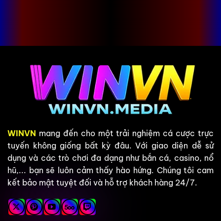
Khám
Nang
Nhất
Phá
Chơi
2026
Cẩm
Chuẩn
Nang
Xác
Xổ
Nhất
Số
Tại
Hà
WINVN
Nội
VIP
Chuẩn
Xác
Nhất
2026
WINVN
mang đến cho một trải nghiệm cá cược trực
tuyến không giống bất kỳ đâu. Với giao diện dễ sử
dụng và các trò chơi đa dạng như bắn cá, casino, nổ
hũ,... bạn sẽ luôn cảm thấy hào hứng. Chúng tôi cam
kết bảo mật tuyệt đối và hỗ trợ khách hàng 24/7.