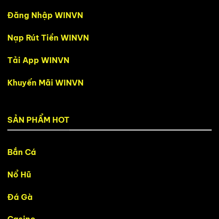
Đăng Nhập WINVN
Nạp Rút Tiền WINVN
Tải App WINVN
Khuyến Mãi WINVN
SẢN PHẨM HOT
Bắn Cá
Nổ Hũ
Đá Gà