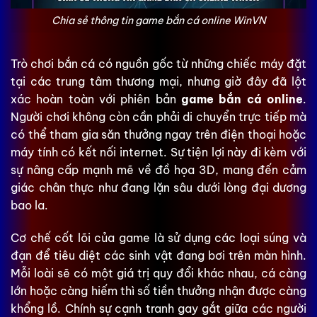
Chia sẻ thông tin game bắn cá online WinVN
Trò chơi bắn cá có nguồn gốc từ những chiếc máy đặt
tại các trung tâm thương mại, nhưng giờ đây đã lột
xác hoàn toàn với phiên bản
game bắn cá online
.
Người chơi không còn cần phải di chuyển trực tiếp mà
có thể tham gia săn thưởng ngay trên điện thoại hoặc
máy tính có kết nối internet. Sự tiện lợi này đi kèm với
sự nâng cấp mạnh mẽ về đồ họa 3D, mang đến cảm
giác chân thực như đang lặn sâu dưới lòng đại dương
bao la.
Cơ chế cốt lõi của game là sử dụng các loại súng và
đạn để tiêu diệt các sinh vật đang bơi trên màn hình.
Mỗi loài sẽ có một giá trị quy đổi khác nhau, cá càng
lớn hoặc càng hiếm thì số tiền thưởng nhận được càng
khổng lồ. Chính sự cạnh tranh gay gắt giữa các người