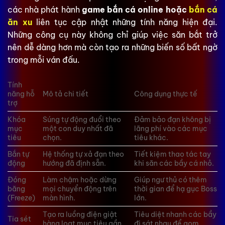
các nhà phát hành
game bắn cá online hoặc
bắn cá
ăn xu
liên tục cập nhật những tính năng hiện đại.
Những công cụ này không chỉ giúp việc săn bắt trở
nên dễ dàng hơn mà còn tạo ra những biến số bất ngờ
trong mỗi ván đấu.
Tính
năng hỗ
Mô tả chi tiết
Công dụng thực tế
trợ
Khóa
Súng tự động đuổi theo
Đảm bảo đạn không bị
mục
một con duy nhất đã
lãng phí vào các mục
tiêu
chọn.
tiêu khác.
Bắn tự
Hệ thống tự xả đạn theo
Tiết kiệm thao tác tay
động
hướng đã định sẵn.
khi săn các bầy cá nhỏ.
Đóng
Làm chậm hoặc dừng
Giúp ngư thủ có thêm
băng
mọi chuyển động trên
thời gian để hạ gục Boss
(Freeze)
màn hình.
lớn.
Tạo ra luồng điện giật
Tiêu diệt nhanh các bầy
Tia sét
hàng loạt mục tiêu gần
đi sát nhau để gom