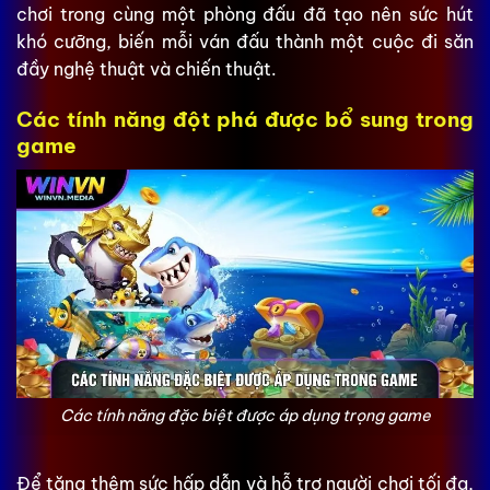
chơi trong cùng một phòng đấu đã tạo nên sức hút
khó cưỡng, biến mỗi ván đấu thành một cuộc đi săn
đầy nghệ thuật và chiến thuật.
Các tính năng đột phá được bổ sung trong
game
Các tính năng đặc biệt được áp dụng trọng game
Để tăng thêm sức hấp dẫn và hỗ trợ người chơi tối đa,