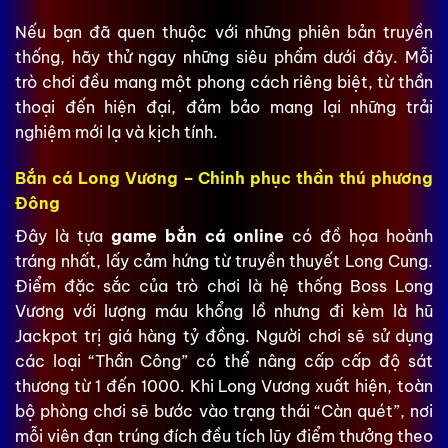
Nếu bạn đã quen thuộc với những phiên bản truyền
thống, hãy thử ngay những siêu phẩm dưới đây. Mỗi
trò chơi đều mang một phong cách riêng biệt, từ thần
thoại đến hiện đại, đảm bảo mang lại những trải
nghiệm mới lạ và kịch tính.
Bắn cá Long Vương – Chinh phục thần thú phương
Đông
Đây là tựa
game bắn cá online
có đồ họa hoành
tráng nhất, lấy cảm hứng từ truyền thuyết Long Cung.
Điểm đặc sắc của trò chơi là hệ thống Boss Long
Vương với lượng máu khổng lồ nhưng đi kèm là hũ
Jackpot trị giá hàng tỷ đồng. Người chơi sẽ sử dụng
các loại “Thần Công” có thể nâng cấp cấp độ sát
thương từ 1 đến 1000. Khi Long Vương xuất hiện, toàn
bộ phòng chơi sẽ bước vào trạng thái “Càn quét”, nơi
mỗi viên đạn trúng đích đều tích lũy điểm thưởng theo